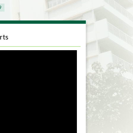
9
rts