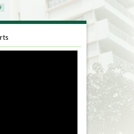
9
rts