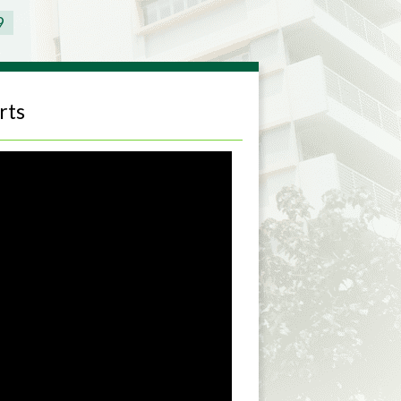
9
rts