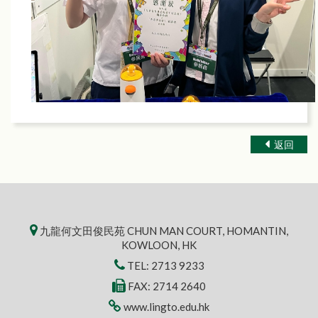
返回
九龍何文田俊民苑 CHUN MAN COURT, HOMANTIN,
KOWLOON, HK
TEL:
2713 9233
FAX: 2714 2640
www.lingto.edu.hk