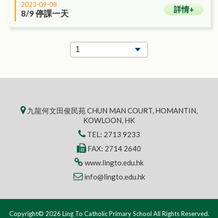
2023-09-08
詳情+
8/9 停課一天
九龍何文田俊民苑 CHUN MAN COURT, HOMANTIN,
KOWLOON, HK
TEL:
2713 9233
FAX: 2714 2640
www.lingto.edu.hk
info@lingto.edu.hk
Copyright© 2026 Ling To Catholic Primary School All Rights Reserved.