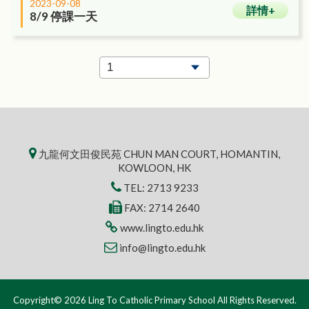
2023-09-08
詳情+
8/9 停課一天
九龍何文田俊民苑 CHUN MAN COURT, HOMANTIN,
KOWLOON, HK
TEL:
2713 9233
FAX: 2714 2640
www.lingto.edu.hk
info@lingto.edu.hk
Copyright© 2026 Ling To Catholic Primary School All Rights Reserved.