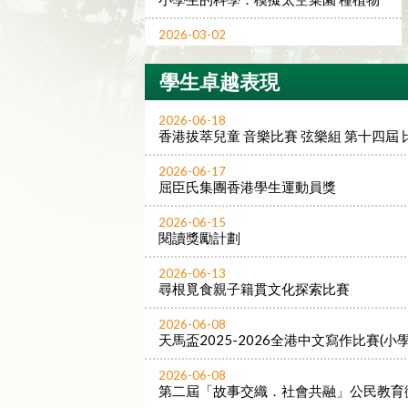
2026-03-02
春茗暨會員大會
學生卓越表現
2025-12-09
七十周年校慶暨LBD成果展填色比賽
2026-06-18
香港拔萃兒童 音樂比賽 弦樂組 第十四屆 比賽
2025-11-10
天主教領島學校夥MIT研AI教學 力推
數字教育
2026-06-17
屈臣氏集團香港學生運動員獎
2026-07-03
公民教育微電影比賽獲獎消息
2026-06-15
閱讀獎勵計劃
2026-06-13
尋根覓食親子籍貫文化探索比賽
2026-06-08
天馬盃2025-2026全港中文寫作比賽(小
2026-06-08
第二屆「故事交織．社會共融」公民教育