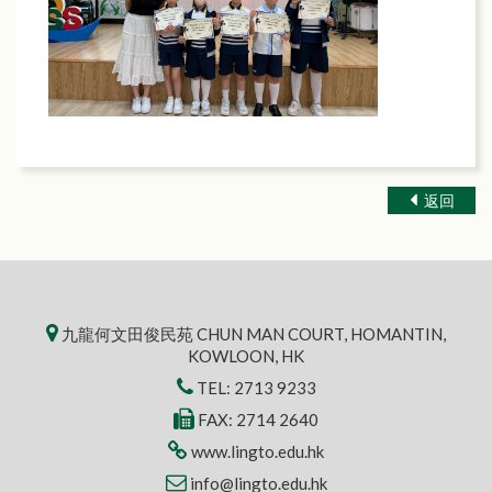
返回
九龍何文田俊民苑 CHUN MAN COURT, HOMANTIN,
KOWLOON, HK
TEL:
2713 9233
FAX: 2714 2640
www.lingto.edu.hk
info@lingto.edu.hk