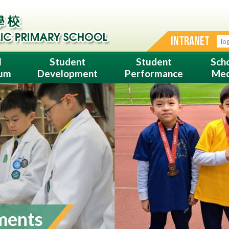
INTRANET
l
Student
Student
Sch
lum
Development
Performance
Med
ments