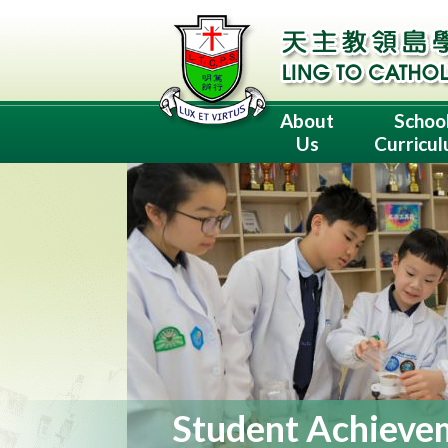
About
Schoo
Us
Curricu
Student Achieve