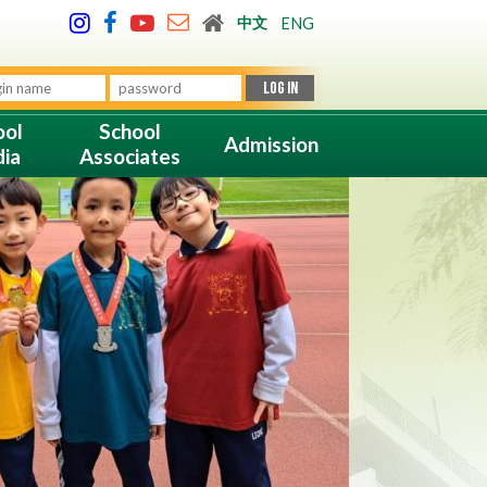
中文
ENG
ool
School
Admission
ia
Associates