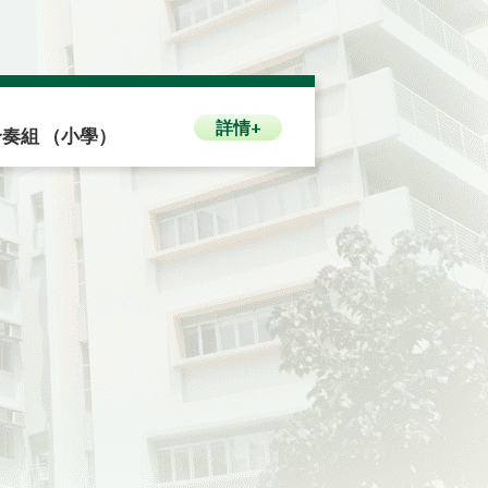
詳情+
合奏組 （小學）