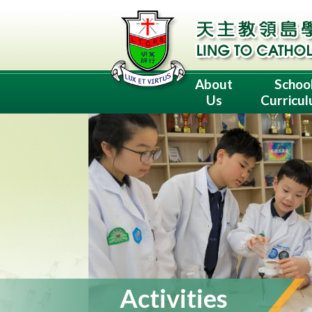
About
Schoo
Us
Curricu
Activities