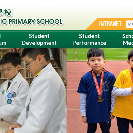
INTRANET
l
Student
Student
Sch
lum
Development
Performance
Med