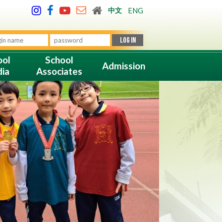
中文
ENG
ool
School
Admission
ia
Associates